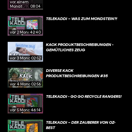
vor einem
Monat
08:04
TELEKADDI – WAS ZUM MONDSTEIN?!
vor 2 Monaten
42:40
KACK PRODUKTBESCHREIBUNGEN -
GEMÜTLICHES ZEUG
vor 3 Monaten
02:52
DIVERSE KACK
PRODUKTBESCHREIBUNGEN #35
vor 4 Monaten
02:56
TELEKADDI - GO GO RECYCLE RANGERS!
vor 5 Monaten
46:14
TELEKADDI – DER ZAUBERER VON OZ-
BEST