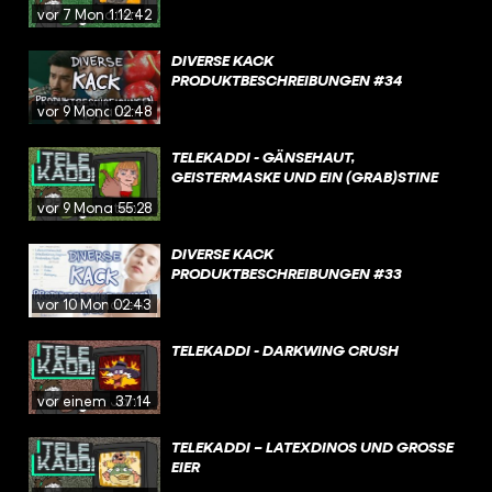
vor 7 Monaten
1:12:42
DIVERSE KACK
PRODUKTBESCHREIBUNGEN #34
vor 9 Monaten
02:48
TELEKADDI - GÄNSEHAUT,
GEISTERMASKE UND EIN (GRAB)STINE
vor 9 Monaten
55:28
DIVERSE KACK
PRODUKTBESCHREIBUNGEN #33
vor 10 Monaten
02:43
TELEKADDI - DARKWING CRUSH
vor einem Jahr
37:14
TELEKADDI – LATEXDINOS UND GROSSE E
IER