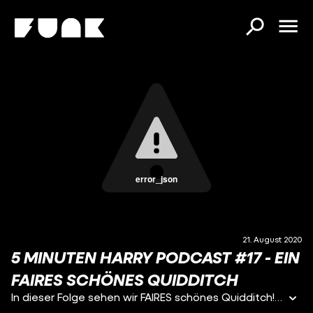
error_json
21. August 2020
5 MINUTEN HARRY PODCAST #17 - EIN
FAIRES SCHÖNES QUIDDITCH
In dieser Folge sehen wir FAIRES schönes Quidditch! Vor dieser Folge hatte ich am meisten Angst, aber ich hab's geschafft! Es war übrigens nicht geplant, dass ich so viel über Zähne rede, but here we are.