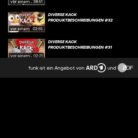
vor einem Jahr
38:51
DIVERSE KACK
PRODUKTBESCHREIBUNGEN #32
vor einem Jahr
02:55
DIVERSE KACK
PRODUKTBESCHREIBUNGEN #31
vor einem Jahr
02:21
funk ist ein Angebot von
und
TELEKADDI – POKÉBOOBS
vor einem Jahr
44:06
TELEKADDI – KADDI ALLEIN ZU HAUS
vor 2 Jahren
45:57
TELEKADDI – KADDI ALLEIN ZU HAUS
vor 2 Jahren
45:57