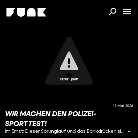
error_json
11. Mai 2026
WIR MACHEN DEN POLIZEI-
SPORTTEST!
Im Ernst: Dieser Sprunglauf und das Bankdrücken sind ja machbar – aber den Achterlauf haben wir massiv unterschätzt! Den Sporttest kannst du btw auch machen, wenn du eigentlich gar nicht zur Polizei willst, sondern nur deine Fitness testen möchtest. Dafür gibt es z.B. in Fulda eigene Übungstermine. Und falls du über einen Job bei der Polizei nachdenkst, hier noch zwei wichtige Infos: 1. Je nachdem, wo du dich bewerben willst, kann der Sporttest anders aussehen. Der aus dem Video gilt nur für Hessen. Grund dafür: Jedes Bundesland hat seine eigene Polizei und dazu gibt es noch die Bundespolizei für ganz Deutschland. In NRW zum Beispiel gibt es gar keinen Sporttest, du musst bei deiner Bewerbung aber ein Schwimm- und Sportabzeichen nachweisen. 2. Der Sporttest ist natürlich nicht alles. Beim Auswahlverfahren in Hessen gibt daneben auch noch einen Computertest, eine Gruppenaufgabe, ein Einzelinterview und eine ärztliche Begutachtung.