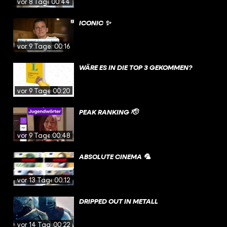
vor 8 Tagen
00:44
ICONIC ✨
vor 9 Tagen
00:16
WÄRE ES IN DIE TOP 3 GEKOMMEN?
vor 9 Tagen
00:20
PEAK RANKING 🫡
vor 9 Tagen
00:48
ABSOLUTE CINEMA 🦜
vor 13 Tagen
00:12
DRIPPED OUT IN METALL
vor 14 Tagen
00:22