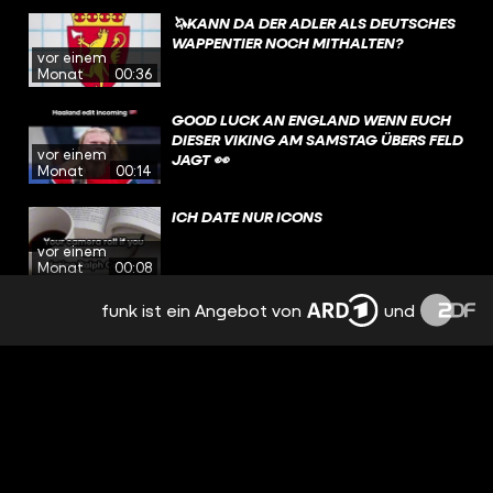
🦄KANN DA DER ADLER ALS DEUTSCHES
WAPPENTIER NOCH MITHALTEN?
vor einem
Monat
00:36
GOOD LUCK AN ENGLAND WENN EUCH
DIESER VIKING AM SAMSTAG ÜBERS FELD
vor einem
JAGT 👀
Monat
00:14
ICH DATE NUR ICONS
vor einem
Monat
00:08
funk ist ein Angebot von
und
ICH DATE NUR ICONS
vor einem
Monat
00:07
HAT @TOBIFAS WIRKLICH EIN MAMMUT
IM GARTEN?
vor einem
Monat
00:47