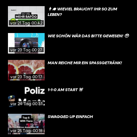
👨‍🎓 WIEVIEL BRAUCHT IHR SO ZUM
LEBEN?
vor 21 Tagen
00:42
WIE SCHÖN WÄR DAS BITTE GEWESEN! 🥹
vor 23 Tagen
00:27
MAN REICHE MIR EIN SPASSGETRÄNK!
vor 23 Tagen
00:17
1-1-0 AM START 🚨
vor 24 Tagen
00:31
SWAGGED UP EINFACH
vor 25 Tagen
00:18