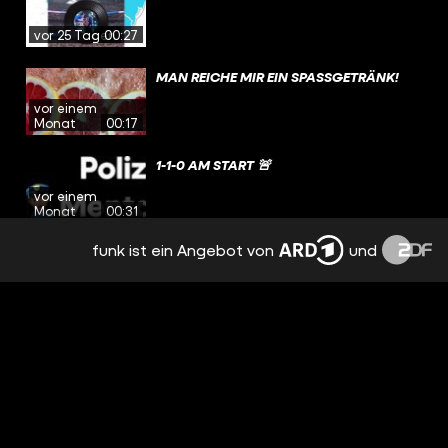
vor 25 Tagen
00:27
MAN REICHE MIR EIN SPASSGETRÄNK!
vor einem
Monat
00:17
1-1-0 AM START 🚨
vor einem
Monat
00:31
funk ist ein Angebot von
und
SWAGGED UP EINFACH
vor einem
Monat
00:18
🦄KANN DA DER ADLER ALS DEUTSCHES
WAPPENTIER NOCH MITHALTEN?
vor einem
Monat
00:36
GOOD LUCK AN ENGLAND WENN EUCH
DIESER VIKING AM SAMSTAG ÜBERS FELD