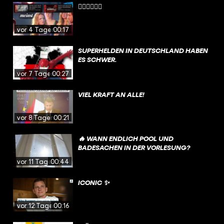
😮‍💨😮‍💨😮‍💨
vor 4 Tagen
00:17
SUPERHELDEN IN DEUTSCHLAND HABEN
ES SCHWER.
vor 7 Tagen
00:27
VIEL KRAFT AN ALLE!
vor 8 Tagen
00:21
🔥 WANN ENDLICH POOL UND
BADESACHEN IN DER VORLESUNG?
vor 11 Tagen
00:44
ICONIC ✨
vor 12 Tagen
00:16