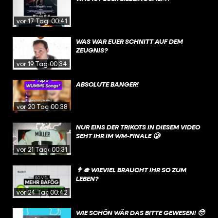
vor 17 Tagen
00:41
WAS WAR EUER SCHNITT AUF DEM
ZEUGNIS?
vor 19 Tagen
00:34
ABSOLUTE BANGER!
vor 20 Tagen
00:38
NUR EINS DER TRIKOTS IN DIESEM VIDEO
SEHT IHR IM WM-FINALE 🥲
vor 21 Tagen
00:31
👨‍🎓 WIEVIEL BRAUCHT IHR SO ZUM
LEBEN?
vor 24 Tagen
00:42
WIE SCHÖN WÄR DAS BITTE GEWESEN! 🥹