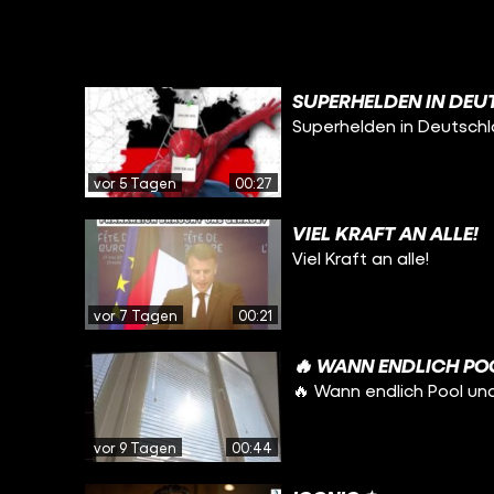
SUPERHELDEN IN DEU
Superhelden in Deutsch
vor 5 Tagen
00:27
VIEL KRAFT AN ALLE!
Viel Kraft an alle!
vor 7 Tagen
00:21
🔥 WANN ENDLICH PO
🔥 Wann endlich Pool un
vor 9 Tagen
00:44