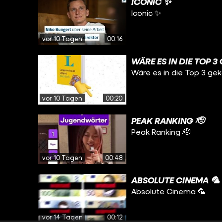
ICONIC ✨
Iconic ✨
vor 10 Tagen
00:16
WÄRE ES IN DIE TOP 
Wäre es in die Top 3 g
vor 10 Tagen
00:20
PEAK RANKING 🫡
Peak Ranking 🫡
vor 10 Tagen
00:48
ABSOLUTE CINEMA 🦜
Absolute Cinema 🦜
vor 14 Tagen
00:12