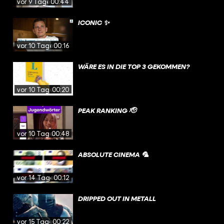
vor 9 Tagen
00:44
ICONIC ✨
vor 10 Tagen
00:16
WÄRE ES IN DIE TOP 3 GEKOMMEN?
vor 10 Tagen
00:20
PEAK RANKING 🫡
vor 10 Tagen
00:48
ABSOLUTE CINEMA 🦜
vor 14 Tagen
00:12
DRIPPED OUT IN METALL
vor 15 Tagen
00:22