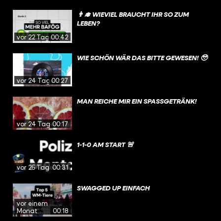
👨‍🎓 WIEVIEL BRAUCHT IHR SO ZUM
LEBEN?
vor 22 Tagen
00:42
WIE SCHÖN WÄR DAS BITTE GEWESEN! 🥹
vor 24 Tagen
00:27
MAN REICHE MIR EIN SPASSGETRÄNK!
vor 24 Tagen
00:17
1-1-0 AM START 🚨
vor 25 Tagen
00:31
SWAGGED UP EINFACH
vor einem
Monat
00:18