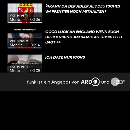
🦄KANN DA DER ADLER ALS DEUTSCHES
WAPPENTIER NOCH MITHALTEN?
vor einem
Monat
00:36
GOOD LUCK AN ENGLAND WENN EUCH
DIESER VIKING AM SAMSTAG ÜBERS FELD
vor einem
JAGT 👀
Monat
00:14
ICH DATE NUR ICONS
vor einem
Monat
00:08
funk ist ein Angebot von
und
ICH DATE NUR ICONS
vor einem
Monat
00:07
HAT @TOBIFAS WIRKLICH EIN MAMMUT
IM GARTEN?
vor einem
Monat
00:47