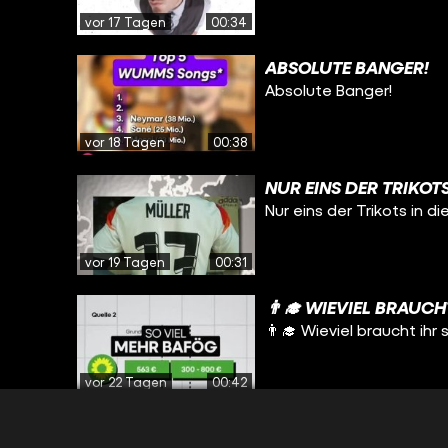
vor 17 Tagen
00:34
ABSOLUTE BANGER!
Absolute Banger!
vor 18 Tagen
00:38
NUR EINS DER TRIKOTS
Nur eins der Trikots in d
vor 19 Tagen
00:31
👨‍🎓 WIEVIEL BRAUC
👨‍🎓 Wieviel braucht ih
vor 22 Tagen
00:42
WIE SCHÖN WÄR DAS B