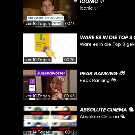
ICONIC ✨
Iconic ✨
vor 10 Tagen
00:16
WÄRE ES IN DIE TOP 
Wäre es in die Top 3 g
vor 10 Tagen
00:20
PEAK RANKING 🫡
Peak Ranking 🫡
vor 10 Tagen
00:48
ABSOLUTE CINEMA 🦜
Absolute Cinema 🦜
vor 14 Tagen
00:12