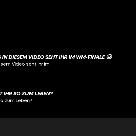
 IN DIESEM VIDEO SEHT IHR IM WM-FINALE 🥲
iesem Video seht ihr im
HT IHR SO ZUM LEBEN?
r so zum Leben?
ITTE GEWESEN! 🥹