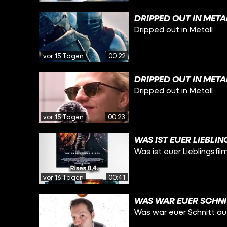
DRIPPED OUT IN META
Dripped out in Metall
vor 15 Tagen
00:22
DRIPPED OUT IN META
Dripped out in Metall
vor 15 Tagen
00:23
WAS IST EUER LIEBLI
Was ist euer Lieblingsfil
vor 16 Tagen
00:41
WAS WAR EUER SCHNI
Was war euer Schnitt a