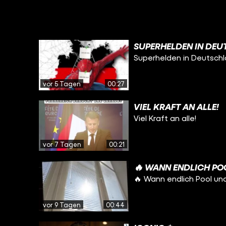
SUPERHELDEN IN DEU
Superhelden in Deutsch
vor 5 Tagen
00:27
VIEL KRAFT AN ALLE!
Viel Kraft an alle!
vor 7 Tagen
00:21
🔥 WANN ENDLICH PO
🔥 Wann endlich Pool un
vor 9 Tagen
00:44