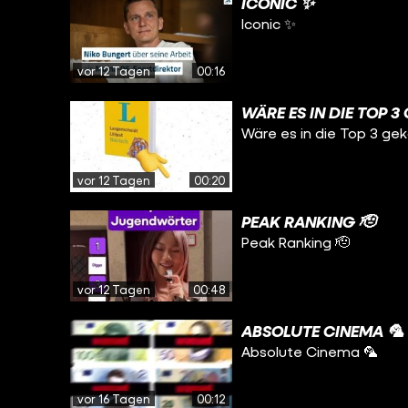
ICONIC ✨
Iconic ✨
vor 12 Tagen
00:16
WÄRE ES IN DIE TOP 
Wäre es in die Top 3 g
vor 12 Tagen
00:20
PEAK RANKING 🫡
Peak Ranking 🫡
vor 12 Tagen
00:48
ABSOLUTE CINEMA 🦜
Absolute Cinema 🦜
vor 16 Tagen
00:12