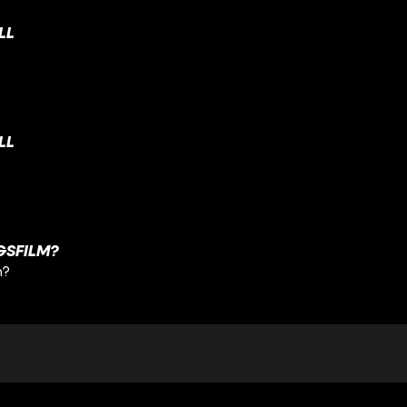
LL
LL
NGSFILM?
m?
TT AUF DEM ZEUGNIS?
uf dem Zeugnis?