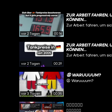
ZUR ARBEIT FAHREN, 
KÖNNEN…
Zur Arbeit fahren, um sic
vor 2 Tagen
00:16
ZUR ARBEIT FAHREN, 
KÖNNEN…
Zur Arbeit fahren, um sic
vor 2 Tagen
00:29
😩 WARUUUUM?
😩 Waruuuum?
vor 3 Tagen
00:35
😮‍💨😮‍💨😮‍💨
😮‍💨😮‍💨😮‍💨