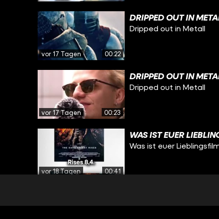
DRIPPED OUT IN META
Dripped out in Metall
vor 17 Tagen
00:22
DRIPPED OUT IN META
Dripped out in Metall
vor 17 Tagen
00:23
WAS IST EUER LIEBLI
Was ist euer Lieblingsfil
vor 18 Tagen
00:41
WAS WAR EUER SCHNI
Was war euer Schnitt a