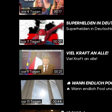
vor 4 Tagen
00:17
SUPERHELDEN IN DEU
Superhelden in Deutsch
vor 7 Tagen
00:27
VIEL KRAFT AN ALLE!
Viel Kraft an alle!
vor 9 Tagen
00:21
🔥 WANN ENDLICH PO
🔥 Wann endlich Pool un
vor 11 Tagen
00:44