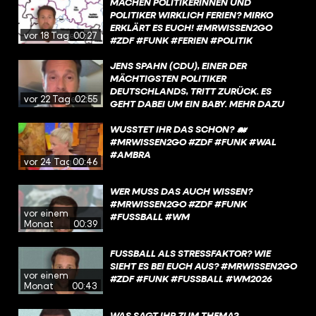
MACHEN POLITIKERINNEN UND
POLITIKER WIRKLICH FERIEN? MIRKO
ERKLÄRT ES EUCH! #MRWISSEN2GO
vor 18 Tagen
00:27
#ZDF #FUNK #FERIEN #POLITIK
JENS SPAHN (CDU), EINER DER
MÄCHTIGSTEN POLITIKER
DEUTSCHLANDS, TRITT ZURÜCK. ES
vor 22 Tagen
02:55
GEHT DABEI UM EIN BABY. MEHR DAZU
ERFAHRT IHR IN DIESEM VIDEO.
WUSSTET IHR DAS SCHON? 🐋
#MRWISSEN2GO #ZDF #FUNK #WAL
#AMBRA
vor 24 Tagen
00:46
WER MUSS DAS AUCH WISSEN?
#MRWISSEN2GO #ZDF #FUNK
vor einem
#FUSSBALL #WM
Monat
00:39
FUSSBALL ALS STRESSFAKTOR? WIE S
IEHT ES BEI EUCH AUS? #MRWISSEN2GO #
vor einem
ZDF #FUNK #FUSSBALL #WM2026
Monat
00:43
WAS SAGT IHR ZUM THEMA?