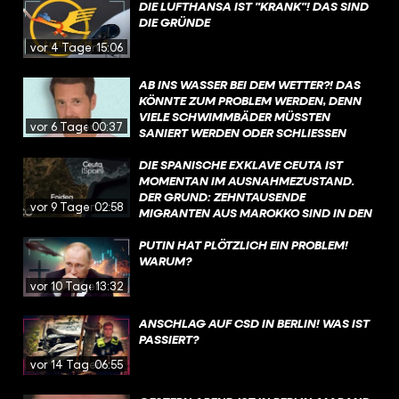
DIE LUFTHANSA IST "KRANK"! DAS SIND
DIE GRÜNDE
vor 4 Tagen
15:06
AB INS WASSER BEI DEM WETTER?! DAS
KÖNNTE ZUM PROBLEM WERDEN, DENN
VIELE SCHWIMMBÄDER MÜSSTEN
vor 6 Tagen
00:37
SANIERT WERDEN ODER SCHLIESSEN S
OGAR KOMPLETT. WAS IST DA LOS?
DIE SPANISCHE EXKLAVE CEUTA IST
MOMENTAN IM AUSNAHMEZUSTAND.
DER GRUND: ZEHNTAUSENDE
vor 9 Tagen
02:58
MIGRANTEN AUS MAROKKO SIND IN DEN
VERGANGENEN TAGEN IRREGULÄR IN DIE
STADT GELANGT. MEHR ZU DEN
PUTIN HAT PLÖTZLICH EIN PROBLEM!
HINTERGRÜNDEN ERFAHRT IHR IN DIESEM
WARUM?
VIDEO.
vor 10 Tagen
13:32
ANSCHLAG AUF CSD IN BERLIN! WAS IST
PASSIERT?
vor 14 Tagen
06:55