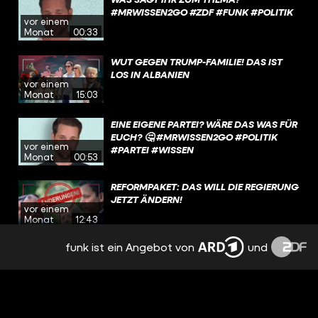
#MRWISSEN2GO #ZDF #FUNK #POLITIK
vor einem
Monat
00:33
WUT GEGEN TRUMP-FAMILIE! DAS IST
LOS IN ALBANIEN
vor einem
Monat
15:03
EINE EIGENE PARTEI? WÄRE DAS WAS FÜR
EUCH? 🤔 #MRWISSEN2GO #POLITIK
vor einem
#PARTEI #WISSEN
Monat
00:53
REFORMPAKET: DAS WILL DIE REGIERUNG
JETZT ÄNDERN!
vor einem
Monat
12:43
funk ist ein Angebot von
und
DER BEGRIFF „QUEER“ STAMMT AUS DEM
ENGLISCHEN UND WIRD FRÜHER
vor einem
ABWERTEND FÜR LGBTQIA*-PERSONEN
Monat
00:30
VERWENDET. IN DEN 1980ER-JAHREN
EROBERT SICH DIE COMMUNITY DEN
BEGRIFF ZURÜCK. HEUTE IST „QUEER“ FÜR
REGIERT MERZ BALD ALLEIN? |