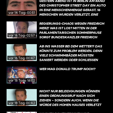
GESTERN ABEND IST IN BERLIN AM RAND
DES CHRISTOPHER STREET DAY EIN AUTO
IN EINE MENSCHENMENGE GERAST, 16
vor 14 Tagen
00:51
MENSCHEN WURDEN VERLETZT, EINE
FRAU GETÖTET. MEHR ZU DEN
HINTERGRÜNDEN ERFAHRT IHR IN DIESEM
REGIERUNGS-CHAOS WEGEN FRIEDRICH
VIDEO.
MERZ! WAS IST LOS? MITTEN IN DER
PARLAMENTARISCHEN SOMMERPAUSE
vor 16 Tagen
02:57
SORGT BUNDESKANZLER FRIEDRICH
MERZ FÜR CHAOS IN DER
BUNDESREGIERUNG. MEHR DAZU
AB INS WASSER BEI DEM WETTER?! DAS
ERFAHRT IHR IN DIESEM VIDEO, MIT EINEM
KÖNNTE ZUM PROBLEM WERDEN, DENN
KURZEN KOMMENTAR ZUR SITUATION.
VIELE SCHWIMMBÄDER MÜSSTEN
vor 16 Tagen
00:47
SANIERT WERDEN ODER SCHLIESSEN S
OGAR KOMPLETT. WAS IST DA LOS?
WER MAG DONALD TRUMP NOCH?
vor 18 Tagen
16:02
NICHT NUR BELEIDIGUNGEN KÖNNEN
EINEN ORDNUNGSRUF NACH SICH
ZIEHEN – SONDERN AUCH, WENN DIE
vor 18 Tagen
00:42
WÜRDE DES HOHEN HAUSES VERLETZT
WIRD.