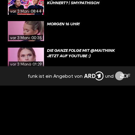
KÜHNERT? | SMYPATHISCH
vor 3 Monaten
08:44
MORGEN 16 UHR!
vor 3 Monaten
00:35
DIE GANZE FOLGE MIT @MAITHINK
JETZT AUF YOUTUBE :)
vor 3 Monaten
01:29
funk ist ein Angebot von
und
ICH WÜRDE SO GERNE VON MAI
ABSCHREIBEN
vor 3 Monaten
00:38
DIE NEUE FOLGE MIT @MAITHINK JETZT
ONLINE!
vor 3 Monaten
00:37
HAST DU MAL WAS GEKLAUT, MAI? |