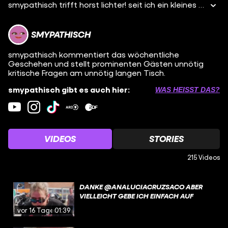
smypathisch trifft horst lichter! seit ich ein kleines kind bin, träume ich davon, irgendwann mal horst lichter meinen hut zu zeigen. schön, dass es heute endlich so weit ist. ich erfahre nicht nur mehr über die eigenheiten des charmantesten schnurrbarts deutschlands, sondern teste auch, ob ich ein paar meiner habseligkeiten verkaufen kann. eine sache kann ich euch versichern: in dieser folge schweift wirklich niemand ab! habt ihr eurer oma schon mal was geklaut? schreibts in die kommentare :)
SMYPATHISCH
smypathisch kommentiert das wöchentliche
Geschehen und stellt prominenten Gästen unnötig
kritische Fragen am unnötig langen Tisch.
smypathisch gibt es auch hier:
WAS HEISST DAS?
VIDEOS
STORIES
215 Videos
DANKE @ANALUCIACRUZSACO ABER
VIELLEICHT GEBE ICH EINFACH AUF
vor 16 Tagen
01:39