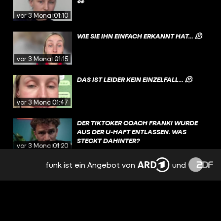
👀
vor 3 Monaten
01:10
WIE SIE IHN EINFACH ERKANNT HAT… 🫠
vor 3 Monaten
01:15
DAS IST LEIDER KEIN EINZELFALL… 🫠
vor 3 Monaten
01:47
DER TIKTOKER COACH FRANKI WURDE
AUS DER U-HAFT ENTLASSEN. WAS
STECKT DAHINTER?
vor 3 Monaten
01:20
funk ist ein Angebot von
und
JESIDEN IN DEUTSCHLAND: SIND SIE
SAFE? | STRG_F
vor 3 Monaten
20:59
WELCHE FRAGEN HABT IHR AN OSSY?👇🏽