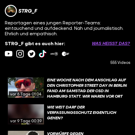
STRG_F
Reportagen eines jungen Reporter-Teams:
eintauchend und aufdeckend. Nah und journalistisch.
Ehrlich und empathisch.
STRG_F gibt es auch hier:
WAS HEISST DAS?
555 Videos
EINE WOCHE NACH DEM ANSCHLAG AUF
DEN CHRISTOPHER STREET DAY IN BERLIN
FAND AM SAMSTAG DER CSD IN
vor 6 Tagen
01:04
HAMBURG STATT. WIR WAREN VOR ORT
UND HABEN EUCH GEFRAGT: WIE GEHT
ES EUCH?
WIE WEIT DARF DER
VERFASSUNGSSCHUTZ EIGENTLICH
GEHEN?
vor 9 Tagen
00:39
VORWÜRFE GEGEN