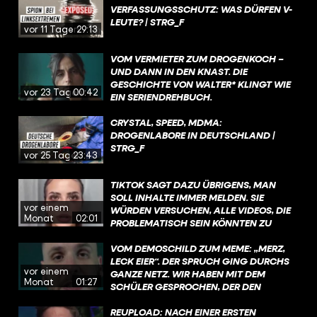
VERFASSUNGSSCHUTZ: WAS DÜRFEN V-
LEUTE? | STRG_F
vor 11 Tagen
29:13
VOM VERMIETER ZUM DROGENKOCH –
UND DANN IN DEN KNAST. DIE
GESCHICHTE VON WALTER* KLINGT WIE
vor 23 Tagen
00:42
EIN SERIENDREHBUCH.
CRYSTAL, SPEED, MDMA:
DROGENLABORE IN DEUTSCHLAND |
STRG_F
vor 25 Tagen
23:43
TIKTOK SAGT DAZU ÜBRIGENS, MAN
SOLL INHALTE IMMER MELDEN. SIE
vor einem
WÜRDEN VERSUCHEN, ALLE VIDEOS, DIE
Monat
02:01
PROBLEMATISCH SEIN KÖNNTEN ZU
ÜBERPRÜFEN, WENN SIE KENNTNIS
DAVON HABEN UND AUCH SELBST AKTIV
VOM DEMOSCHILD ZUM MEME: „MERZ,
INHALTE FILTERN, DIE GEGEN DIE
LECK EIER“. DER SPRUCH GING DURCHS
vor einem
RICHTLINIEN VERSTOSSEN.
GANZE NETZ. WIR HABEN MIT DEM
Monat
01:27
SCHÜLER GESPROCHEN, DER DEN
SPRUCH BERÜHMT GEMACHT HAT UND
GEFRAGT: WARUM?
REUPLOAD: NACH EINER ERSTEN