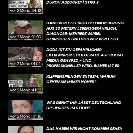
VERANTWORTUNG ALS CREATOR UM?
DURCH ABZOCKE? | STRG_F
vor 2 Monaten
34:12
HANS VERLETZT SICH BEI EINEM SPRUNG
AUS 30 METERN LEBENSGEFÄHRLICH.
DIAGNOSE: MEHRERE WIRBEL
vor 2 Monaten
01:00
GEBROCHEN UND SCHWER VERLETZTE
LUNGE. TROTZDEM WILL ER WIEDER AUS
30 METERN SPRINGEN.
DØDS IST EIN GEFÄHRLICHER
EXTREMSPORT, DER GERADE AUF SOCIAL
MEDIA GEHYPED – UND
vor 2 Monaten
01:04
PROFESSIONELLER WIRD. BISHER IST ER
WOHL ZIEMLICH MÄNNLICH GEPRÄGT.
SOFIE WILL DAS ÄNDERN UND DØDST
KLIPPENSPRINGEN EXTREM: WARUM
SELBST SEIT ETWA EINEM JAHR.
GEHEN SIE IMMER HÖHER?
vor 2 Monaten
41:22
WAS DENKT IHR, LÄSST DEUTSCHLAND
DIE JESIDEN IM STICH?
vor 2 Monaten
01:16
DAS HABEN WIR NICHT KOMMEN SEHEN