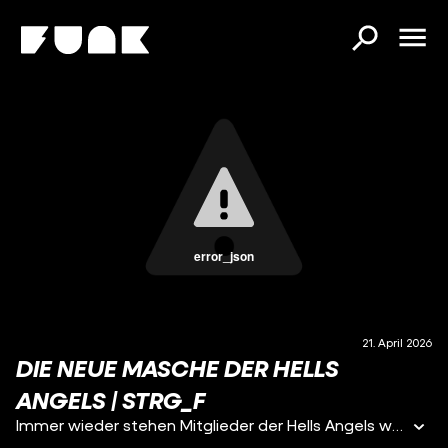
error_json
21. April 2026
DIE NEUE MASCHE DER HELLS
ANGELS | STRG_F
Immer wieder stehen Mitglieder der Hells Angels wegen schwerer Straftaten in den Schlagzeilen. Trotzdem inszenieren sie sich auf Social Media als erfolgreiche Influencer und starke Männer, die ein luxuriöses Leben führen. Auf Instagram folgen ihnen teilweise Hunderttausende. Woher kommt die Faszination für die Hells Angels? Die STRG_F-Reporter*innen up gehen dieser Frage nach. Dafür sprechen sie mit Ex-Mitgliedern, mit jungen Männern, die die Hells Angels feiern, und mit einem Mann, der mithilfe der Hells Angels Millionen verdient haben soll.