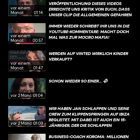
VERÖFFENTLICHUNG DIESES VIDEOS
vor einem
ERREICHTE UNS KRITIK VON EUCH, DASS
Monat
01:14
UNSER CLIP DIE ALLGEMEINEN GEFAHREN
DES KIPPELNS VERHARMLOST. DAZU
HABEN WIR EINIGE NACHRICHTEN
IMMER WIEDER SCHREIBT IHR UNS IN DIE
BEKOMMEN, IN DENEN IHR EIGENE
YOUTUBE-KOMMENTARE: MACHT DOCH
vor einem
UNFÄLLE GESCHILDERT HABT.
MAL WAS ZUR MOCRO MAFIA!
Monat
00:57
WERDEN AUF VINTED WIRKLICH KINDER
VERKAUFT?
vor einem
Monat
01:47
SCHON WIEDER SO EINER… 🥀
vor 2 Monaten
01:04
WIR HABEN JAN SCHLAPPEN UND SEINE
CREW ZUM KLIPPENSPRINGEN AUF IBIZA
BEGLEITET. MIT DABEI IST AUCH EIN 15-
vor 2 Monaten
01:03
JÄHRIGER, DER DIE SCHLAPPEN
INSPIRIEREND FINDET. WIE GEHT JAN
SCHLAPPEN MIT SEINER
BUSINESS-COACH KOROMA: MILLIONEN