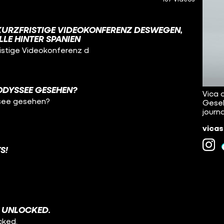
 KURZFRISTIGE VIDEOKONFERENZ DESWEGEN,
LLE HINTER SPANIEN
fristige Videokonferenz d
 ODYSSEE GESEHEN?
Vica o
ssee gesehen?
Gesel
journ
vicas
S!
L UNLOCKED.
cked.