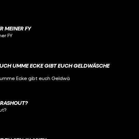
R MEINER FY
ner FY
EUCH UMME ECKE GIBT EUCH GELDWÄSCHE
h umme Ecke gibt euch Geldwä
CRASHOUT?
ut?