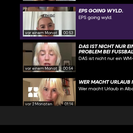
EPS GOING WYLD.
EPS going wyld.
vor einem Monat
00:53
DAS IST NICHT NUR E
PROBLEM BEI FUSSBALL
DAS ist nicht nur ein W
vor einem Monat
00:54
WER MACHT URLAUB I
Wer macht Urlaub in Alb
vor 2 Monaten
01:14
BEKOMMT IHR BAFÖG
Bekommt ihr BAföG?