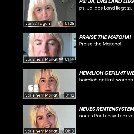
PS: JA, DAS LAND LIE
ps: Ja, das Land liegt zu
vor 22 Tagen
01:25
PRAISE THE MATCHA!
Praise the Matcha!
vor einem Monat
01:14
HEIMLICH GEFILMT WE
heimlich gefilmt werden
vor einem Monat
01:12
NEUES RENTENSYSTEM
neues Rentensystem vo
vor einem Monat
01:10