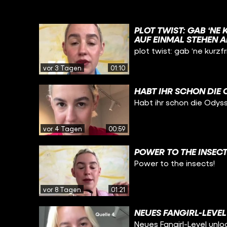
PLOT TWIST: GAB ‘NE
AUF EINMAL STEHEN A
plot twist: gab ‘ne kurz
vor 3 Tagen
01:10
HABT IHR SCHON DIE
Habt ihr schon die Ody
vor 4 Tagen
00:59
POWER TO THE INSECT
Power to the insects!
vor 8 Tagen
01:21
NEUES FANGIRL-LEVE
Neues Fangirl-Level unlo