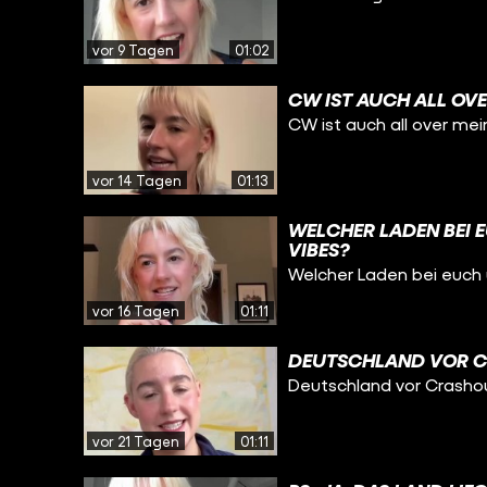
vor 9 Tagen
01:02
CW IST AUCH ALL OVE
CW ist auch all over mei
vor 14 Tagen
01:13
WELCHER LADEN BEI 
VIBES?
Welcher Laden bei euc
vor 16 Tagen
01:11
DEUTSCHLAND VOR 
Deutschland vor Crasho
vor 21 Tagen
01:11