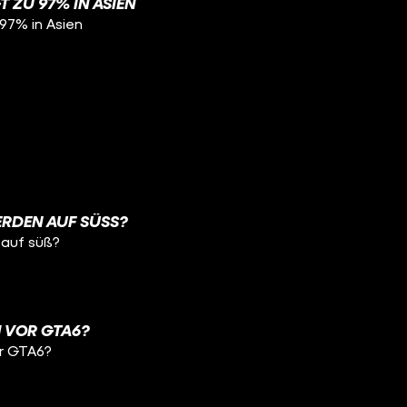
GT ZU 97% IN ASIEN
 97% in Asien
RDEN AUF SÜSS?
 auf süß?
 VOR GTA6?
r GTA6?