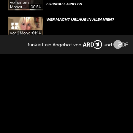
vor einem
FUSSBALL-SPIELEN
Monat
00:54
WER MACHT URLAUB IN ALBANIEN?
vor 2 Monaten
01:14
funk ist ein Angebot von
und
BEKOMMT IHR BAFÖG?
vor 2 Monaten
00:56
WEN WÜRDE ZAHIDE ENDORSEN?
vor 2 Monaten
01:06
BITTE NICHT BEI VERHÜTUNG SPAREN
vor 3 Monaten
00:55
WELCHE KRIS JENNER BIST DU HEUTE?