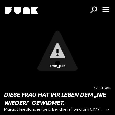
error_json
17. Juli 2025
DIESE FRAU HAT IHR LEBEN DEM „NIE
WIEDER!“ GEWIDMET.
Margot Friedländer (geb. Bendheim) wird am 5.11.1921 in Berlin geboren. Sie ist 11 Jahre alt als die Naz1s an die Macht kommen. Sie erlebt Schreckliches, verliert ihren Bruder und ihre Mutter. Sie selbst überlebt den Holocaust und engagierte sich im hohen Alter viele Jahre für die Versöhnung. Anfang Mai ist Margot Friedländer in Berlin gestorben. Sie hinterlässt ihre wichtigste Botschaft: Seid Menschen. Im April 1944 gerät sie in die Fänge sogenannter jüdischer Greifer:innen – und wird nach Theresienstadt deportiert. Dort trifft sie Adolf Friedländer wieder, den sie bereits vom Jüdischen Kulturbund kannte. Die beiden überleben das Lager und emigrieren 1946 gemeinsam in die USA, nach New York.