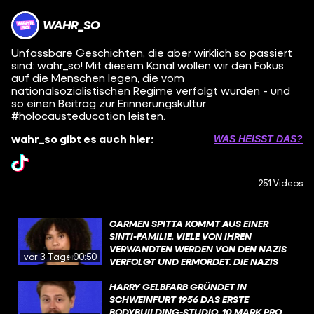
WAHR_SO
Unfassbare Geschichten, die aber wirklich so passiert
sind: wahr_so! Mit diesem Kanal wollen wir den Fokus
auf die Menschen legen, die vom
nationalsozialistischen Regime verfolgt wurden - und
so einen Beitrag zur Erinnerungskultur
#holocausteducation leisten.
wahr_so gibt es auch hier:
WAS HEISST DAS?
251 Videos
CARMEN SPITTA KOMMT AUS EINER
SINTI-FAMILIE. VIELE VON IHREN
VERWANDTEN WERDEN VON DEN NAZIS
vor 3 Tagen
00:50
VERFOLGT UND ERMORDET. DIE NAZIS
ERMORDEN ETWA 500.000 SINTI UND
ROMA. DER HINTERGRUND DER
HARRY GELBFARB GRÜNDET IN
VERFOLGUNG IST SO: ES GAB DEN
SCHWEINFURT 1956 DAS ERSTE
NATIONALSOZIALISTISCHEN WAHN
BODYBUILDING-STUDIO. 10 MARK PRO