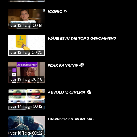
ICONIC ✨
vor 13 Tagen
00:16
WÄRE ES IN DIE TOP 3 GEKOMMEN?
vor 13 Tagen
00:20
PEAK RANKING 🫡
vor 13 Tagen
00:48
ABSOLUTE CINEMA 🦜
vor 17 Tagen
00:12
DRIPPED OUT IN METALL
vor 18 Tagen
00:22