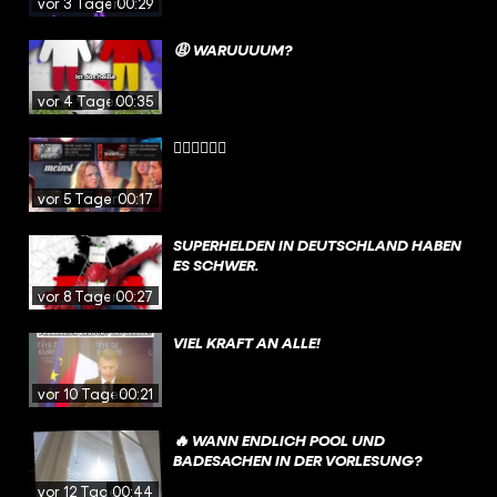
vor 3 Tagen
00:29
😩 WARUUUUM?
vor 4 Tagen
00:35
😮‍💨😮‍💨😮‍💨
vor 5 Tagen
00:17
SUPERHELDEN IN DEUTSCHLAND HABEN
ES SCHWER.
vor 8 Tagen
00:27
VIEL KRAFT AN ALLE!
vor 10 Tagen
00:21
🔥 WANN ENDLICH POOL UND
BADESACHEN IN DER VORLESUNG?
vor 12 Tagen
00:44