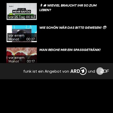
👨‍🎓 WIEVIEL BRAUCHT IHR SO ZUM
LEBEN?
vor 25 Tagen
00:42
WIE SCHÖN WÄR DAS BITTE GEWESEN! 🥹
vor einem
Monat
00:27
MAN REICHE MIR EIN SPASSGETRÄNK!
vor einem
Monat
00:17
funk ist ein Angebot von
und
1-1-0 AM START 🚨
vor einem
Monat
00:31
SWAGGED UP EINFACH
vor einem
Monat
00:18