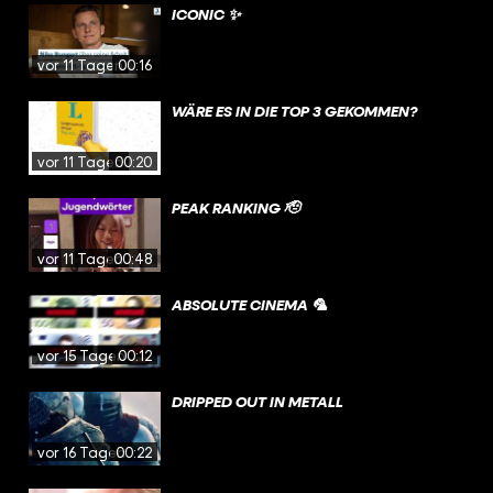
ICONIC ✨
vor 11 Tagen
00:16
WÄRE ES IN DIE TOP 3 GEKOMMEN?
vor 11 Tagen
00:20
PEAK RANKING 🫡
vor 11 Tagen
00:48
ABSOLUTE CINEMA 🦜
vor 15 Tagen
00:12
DRIPPED OUT IN METALL
vor 16 Tagen
00:22