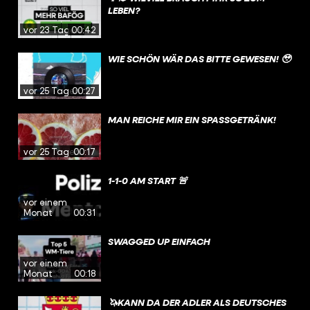
LEBEN?
vor 23 Tagen
00:42
WIE SCHÖN WÄR DAS BITTE GEWESEN! 🥹
vor 25 Tagen
00:27
MAN REICHE MIR EIN SPASSGETRÄNK!
vor 25 Tagen
00:17
1-1-0 AM START 🚨
vor einem
Monat
00:31
SWAGGED UP EINFACH
vor einem
Monat
00:18
🦄KANN DA DER ADLER ALS DEUTSCHES