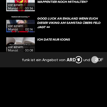
WAPPENTIER NOCH MITHALTEN?
vor einem
Monat
00:36
GOOD LUCK AN ENGLAND WENN EUCH
DIESER VIKING AM SAMSTAG ÜBERS FELD
vor einem
JAGT 👀
Monat
00:14
ICH DATE NUR ICONS
vor einem
Monat
00:08
funk ist ein Angebot von
und
ICH DATE NUR ICONS
vor einem
Monat
00:07
HAT @TOBIFAS WIRKLICH EIN MAMMUT
IM GARTEN?
vor einem
Monat
00:47
HAT @TOBIFAS WIRKLICH EIN MAMMUT
IM GARTEN?