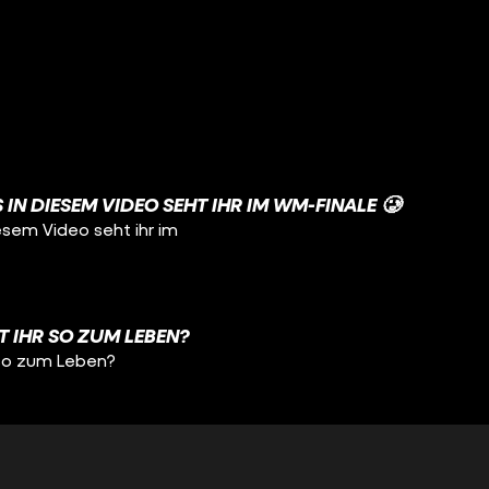
 IN DIESEM VIDEO SEHT IHR IM WM-FINALE 🥲
iesem Video seht ihr im
HT IHR SO ZUM LEBEN?
r so zum Leben?
ITTE GEWESEN! 🥹