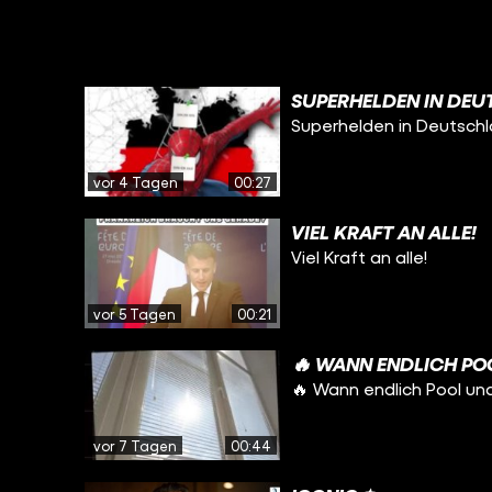
SUPERHELDEN IN DEU
Superhelden in Deutsch
vor 4 Tagen
00:27
VIEL KRAFT AN ALLE!
Viel Kraft an alle!
vor 5 Tagen
00:21
🔥 WANN ENDLICH PO
🔥 Wann endlich Pool un
vor 7 Tagen
00:44