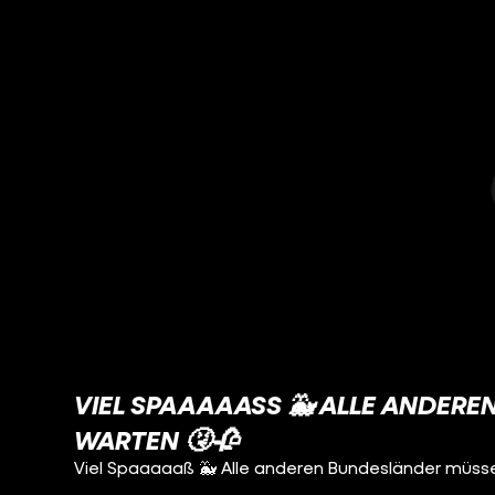
VIEL SPAAAAASS 🐳 ALLE ANDERE
ARTEN 🤧🥀
Viel Spaaaaaß 🐳 Alle anderen Bundesländer müss