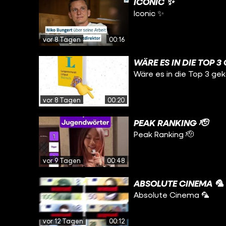
ICONIC ✨
Iconic ✨
vor 8 Tagen
00:16
WÄRE ES IN DIE TOP 
Wäre es in die Top 3 g
vor 8 Tagen
00:20
PEAK RANKING 🫡
Peak Ranking 🫡
vor 9 Tagen
00:48
ABSOLUTE CINEMA 🦜
Absolute Cinema 🦜
vor 12 Tagen
00:12