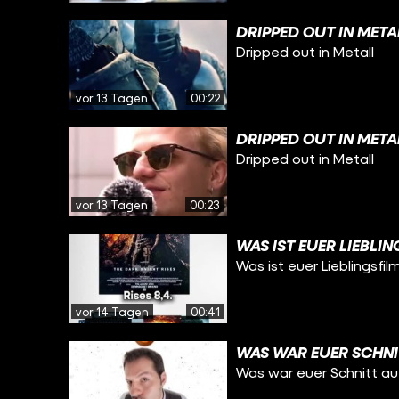
DRIPPED OUT IN META
Dripped out in Metall
vor 13 Tagen
00:22
DRIPPED OUT IN META
Dripped out in Metall
vor 13 Tagen
00:23
WAS IST EUER LIEBLI
Was ist euer Lieblingsfil
vor 14 Tagen
00:41
WAS WAR EUER SCHNI
Was war euer Schnitt a