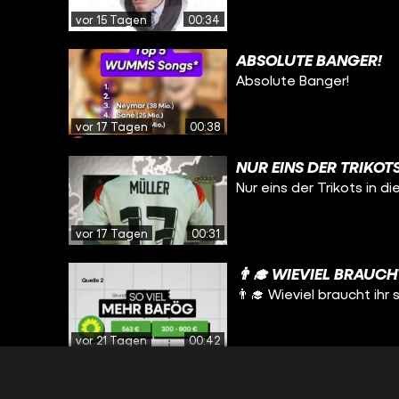
vor 15 Tagen
00:34
ABSOLUTE BANGER!
Absolute Banger!
vor 17 Tagen
00:38
NUR EINS DER TRIKOTS
Nur eins der Trikots in d
vor 17 Tagen
00:31
👨‍🎓 WIEVIEL BRAUC
👨‍🎓 Wieviel braucht ih
vor 21 Tagen
00:42
WIE SCHÖN WÄR DAS B